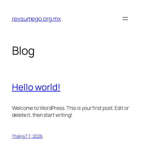
Chuyển
đến
rexsumego.org.mx
phần
nội
dung
Blog
Hello world!
Welcome to WordPress. This is your first post. Edit or
delete it, then start writing!
Tháng 7 7, 2026